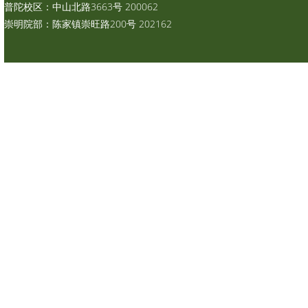
普陀校区：中山北路3663号 200062
崇明院部：陈家镇崇旺路200号 202162