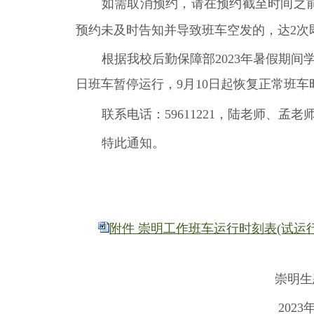
如需取消预约，请在预约截至时间之
预约未及时告知并导致班车空发的，达
2
次
根据我校后勤保障部2023年暑假期间学
日班车暂停运行，9月10日起恢复正常班
联系电话：
59611221
，陆老师、孟老
特此通知。
附件 崇明工作班车运行时刻表(试运行)（2
崇明生
2023