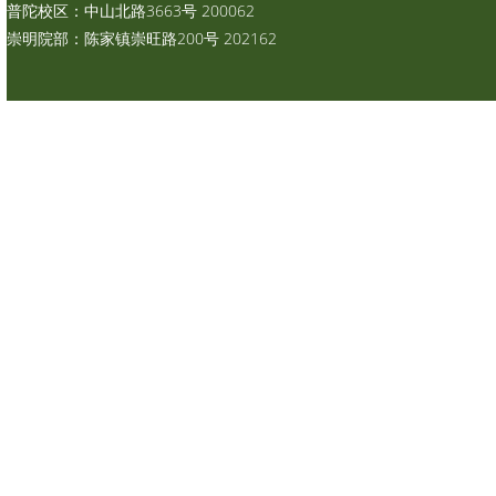
普陀校区：中山北路3663号 200062
崇明院部：陈家镇崇旺路200号 202162