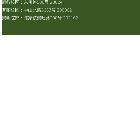
闵行校区：东川路500号 200241
普陀校区：中山北路3663号 200062
崇明院部：陈家镇崇旺路200号 202162