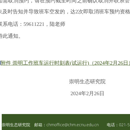
如需取消预约，请在预约截至时间之前确认取消并联系管
未及时告知并导致班车空发的，达
2
次即取消班车预约资
联系电话：
59611221
，陆老师
特此通知。
附件 崇明工作班车运行时刻表(试运行)（2024年2月26日）.
崇明生态研究院
2024年2月26日
崇明生态研究院 邮箱：
chmoffice@chm.ecnu.edu.cn
电话：021-59