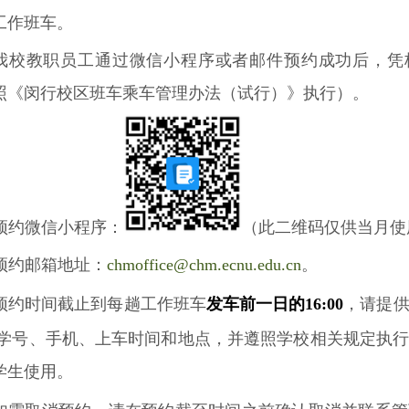
工作班车。
我校教职员工通过微信小程序或者邮件预约成功后，凭
照《闵行校区班车乘车管理办法（试行）》执行）。
预约微信小程序：
（
此二维码仅供当月使
预约邮箱地址：
chmoffice@chm.ecnu.edu.cn
。
预约时间截止到每趟工作班车
发车前一日的
16:00
，请提
学号、手机、上车时间和地点
，
并遵照学校相关规定执
学生使用。