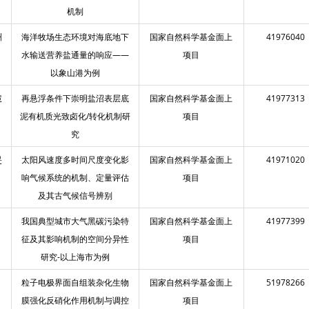
机制
洲
海洋牧场生态环境对海底地下
国家自然科学基金面上
41976040
水输送营养盐通量的响应——
项目
以象山港为例
慧
再悬浮条件下崇明盐沼表层底
国家自然科学基金面上
41977313
泥有机质光致卤化/转化机制研
项目
究
旻
太阳风速度多时间尺度变化影
国家自然科学基金面上
41971020
响气候系统的机制、定量评估
项目
及其古气候信号辨别
我国典型城市大气黑碳污染特
国家自然科学基金面上
41977399
征及其影响机制的空间分异性
项目
研究-以上海市为例
粒子电极界面自组装杂化生物
国家自然科学基金面上
51978266
膜强化反硝化作用机制与调控
项目