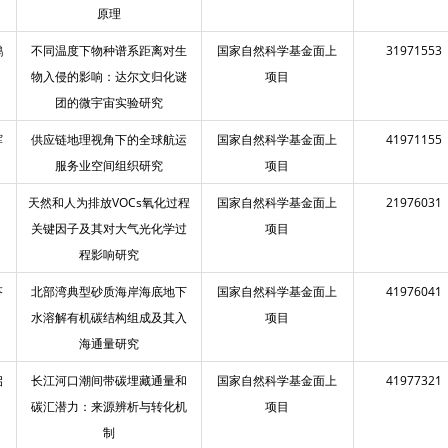
原理
鹏
不同温度下物种谱系距离对生
国家自然科学基金面上
31971553
物入侵的影响：达尔文归化谜
项目
团的微宇宙实验研究
辉
供应链地理视角下的全球航运
国家自然科学基金面上
41971155
服务业空间组织研究
项目
天然和人为排放VOCs氧化过程
国家自然科学基金面上
21976031
关键因子及其对大气光化学过
项目
程影响研究
芬
北部湾典型砂质海岸海底地下
国家自然科学基金面上
41976041
水溶解有机碳结构组成及其入
项目
海通量研究
启
长江河口潮间带碳埋藏通量和
国家自然科学基金面上
41977321
碳汇潜力：来源辨析与转化机
项目
制