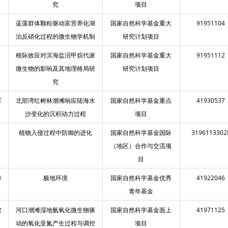
究
项目
蓝藻群体颗粒驱动富营养化湖
国家自然科学基金重大
91951104
泊反硝化过程的微生物学机制
研究计划项目
根际效应对滨海盐沼甲烷代谢
国家自然科学基金重大
91951112
微生物的影响及其地理格局研
研究计划项目
究
军
北部湾红树林潮滩响应陆海水
国家自然科学基金重点
41930537
沙变化的沉积动力过程
项目
植物入侵过程中防御的进化
国家自然科学基金国际
3196113302
（地区）合作与交流项
目
涛
极地环境
国家自然科学基金优秀
41922046
青年基金
坡
河口潮滩湿地氨氧化微生物驱
国家自然科学基金面上
41971125
动的氧化亚氮产生过程与调控
项目