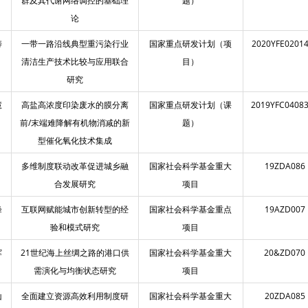
群及其代谢网络调控的基础理
题）
论
涛
一带一路沿线典型重污染行业
国家重点研发计划（项
2020YFE0201
清洁生产技术比较与应用联合
目）
研究
慧
高盐高浓度印染废水的膜分离
国家重点研发计划（课
2019YFC0408
前/末端难降解有机物消减的新
题）
型催化氧化技术集成
多维制度联动改革促进城乡融
国家社会科学基金重大
19ZDA086
合发展研究
项目
峰
互联网赋能城市创新转型的经
国家社会科学基金重点
19AZD007
验和模式研究
项目
辉
21世纪海上丝绸之路的港口供
国家社会科学基金重大
20&ZD070
需演化与均衡状态研究
项目
山
全面建立资源高效利用制度研
国家社会科学基金重大
20ZDA085