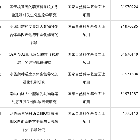
勋
基于核基因的葫芦科系统关系
国家自然科学基金面上
31970224
重建和相关进化生物学研究
项目
锋
基因组结构变异对人参物种复
国家自然科学基金面上
31970235
合体基因表达与甲基化修饰的
项目
影响
令
O2和NO2氧化碳烟颗粒（颗粒
国家自然科学基金面上
51976119
层）的过程规律研究
项目
波
水蚤杂种适应水体富营养化的
国家自然科学基金面上
31971396
进化机制研究
项目
秦岭山脉大中型哺乳动物群落
国家自然科学基金面上
31971537
动态及其关键影响因素研究
项目
珊
活性卤素物种BrO和IO对沿海
国家自然科学基金面上
41775113
地区自由基收支平衡与大气氧
项目
化性影响研究