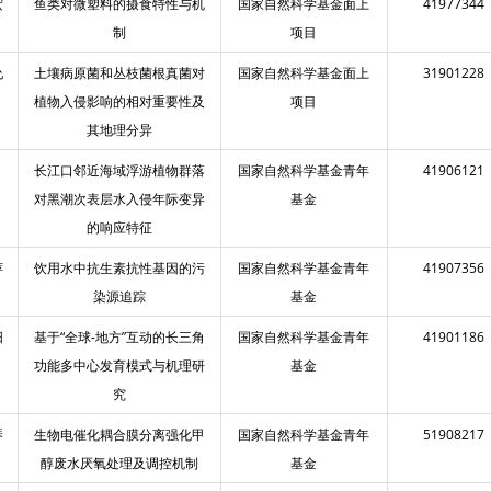
宏
鱼类对微塑料的摄食特性与机
国家自然科学基金面上
41977344
制
项目
允
土壤病原菌和丛枝菌根真菌对
国家自然科学基金面上
31901228
植物入侵影响的相对重要性及
项目
其地理分异
长江口邻近海域浮游植物群落
国家自然科学基金青年
41906121
对黑潮次表层水入侵年际变异
基金
的响应特征
萍
饮用水中抗生素抗性基因的污
国家自然科学基金青年
41907356
染源追踪
基金
阳
基于“全球-地方”互动的长三角
国家自然科学基金青年
41901186
功能多中心发育模式与机理研
基金
究
琴
生物电催化耦合膜分离强化甲
国家自然科学基金青年
51908217
醇废水厌氧处理及调控机制
基金