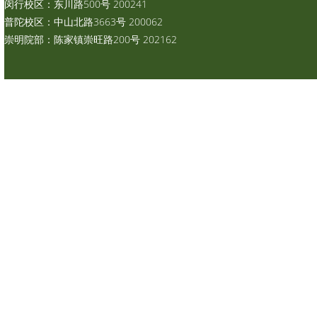
闵行校区：东川路500号 200241
普陀校区：中山北路3663号 200062
崇明院部：陈家镇崇旺路200号 202162