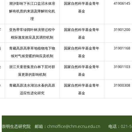
潮汐影响下长江口盐沼水体溶
国家自然科学基金青年
41906145
解有机质的来源及降解转化机
基金
理
辉
亚热带常绿阔叶林演替过程中
国家自然科学基金青年
31901200
根际激发效应及其调控机制
基金
颖
青藏高原高寒草地植物地下物
国家自然科学基金青年
31901168
候对气候变暖的响应及机制
基金
松
浙江天童密集里白林下层对群
国家自然科学基金青年
31901103
落更新的影响机制
基金
琳
青藏高原淡水湖泊水蚤的高原
国家自然科学基金青年
31900308
适应性进化研究
基金
崇明生态研究院 邮箱：
chmoffice@chm.ecnu.edu.cn
电话：021-59