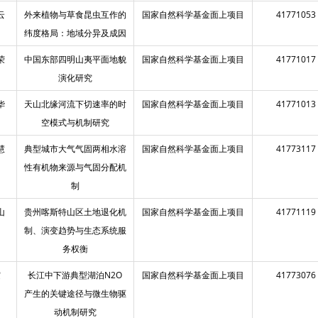
云
外来植物与草食昆虫互作的
国家自然科学基金面上项目
41771053
纬度格局：地域分异及成因
荣
中国东部四明山夷平面地貌
国家自然科学基金面上项目
41771017
演化研究
华
天山北缘河流下切速率的时
国家自然科学基金面上项目
41771013
空模式与机制研究
慧
典型城市大气气固两相水溶
国家自然科学基金面上项目
41773117
性有机物来源与气固分配机
制
山
贵州喀斯特山区土地退化机
国家自然科学基金面上项目
41771119
制、演变趋势与生态系统服
务权衡
霞
长江中下游典型湖泊N2O
国家自然科学基金面上项目
41773076
产生的关键途径与微生物驱
动机制研究