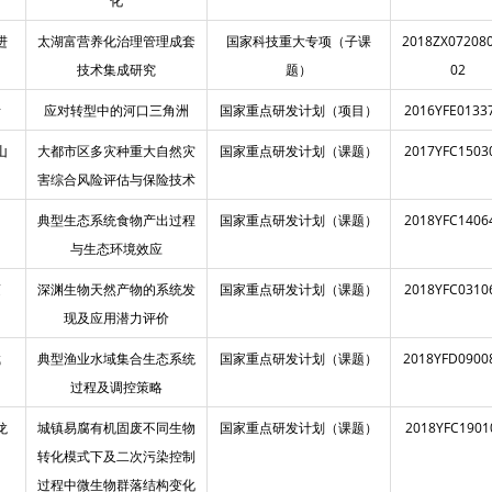
化
进
太湖富营养化治理管理成套
国家科技重大专项（子课
2018ZX072080
技术集成研究
题）
02
青
应对转型中的河口三角洲
国家重点研发计划（项目）
2016YFE0133
山
大都市区多灾种重大自然灾
国家重点研发计划（课题）
2017YFC1503
害综合风险评估与保险技术
明
典型生态系统食物产出过程
国家重点研发计划（课题）
2018YFC1406
与生态环境效应
蓬
深渊生物天然产物的系统发
国家重点研发计划（课题）
2018YFC0310
现及应用潜力评价
斌
典型渔业水域集合生态系统
国家重点研发计划（课题）
2018YFD0900
过程及调控策略
龙
城镇易腐有机固废不同生物
国家重点研发计划（课题）
2018YFC1901
转化模式下及二次污染控制
过程中微生物群落结构变化