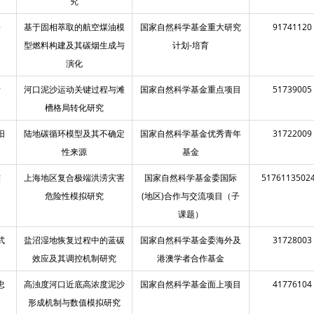
究
磊
基于固相萃取的航空煤油模
国家自然科学基金重大研究
91741120
型燃料构建及其碳烟生成与
计划-培育
演化
青
河口泥沙运动关键过程与滩
国家自然科学基金重点项目
51739005
槽格局转化研究
阳
陆地碳循环模型及其不确定
国家自然科学基金优秀青年
31722009
性来源
基金
杰
上海地区复合极端洪涝灾害
国家自然科学基金委国际
51761135024
危险性模拟研究
(地区)合作与交流项目（子
课题）
武
盐沼湿地恢复过程中的蓝碳
国家自然科学基金委海外及
31728003
效应及其调控机制研究
港澳学者合作基金
忠
高浊度河口近底高浓度泥沙
国家自然科学基金面上项目
41776104
形成机制与数值模拟研究