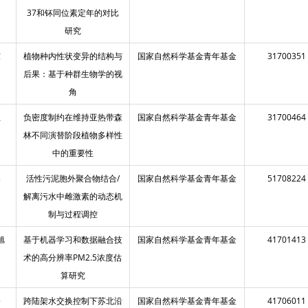
37和钚同位素定年的对比
研究
东
植物种内性状变异的结构与
国家自然科学基金青年基金
31700351
后果：基于种群生物学的视
角
兰
负密度制约在维持亚热带森
国家自然科学基金青年基金
31700464
林不同演替阶段植物多样性
中的重要性
娟
活性污泥胞外聚合物结合/
国家自然科学基金青年基金
51708224
解离污水中雌激素的动态机
制与过程调控
旭
基于机器学习和数据融合技
国家自然科学基金青年基金
41701413
术的高分辨率PM2.5浓度估
算研究
磊
跨陆架水交换控制下苏北沿
国家自然科学基金青年基金
41706011