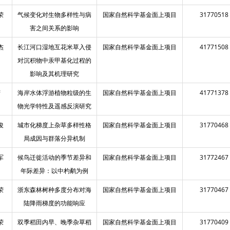
荣
气候变化对生物多样性与病
国家自然科学基金面上项目
31770518
害之间关系的影响
杰
长江河口湿地互花米草入侵
国家自然科学基金面上项目
41771508
对沉积物中汞甲基化过程的
影响及其机理研究
芳
海岸水体浮游植物粒级的生
国家自然科学基金面上项目
41771378
物光学特性及遥感反演研究
俊
城市化梯度上杂草多样性格
国家自然科学基金面上项目
31770468
局成因与群落分异机制
军
候鸟迁徙活动的季节差异和
国家自然科学基金面上项目
31772467
年际差异：以中杓鹬为例
荣
浙东森林树种多度分布对海
国家自然科学基金面上项目
31770467
陆降雨梯度的功能响应
荣
双季稻田内早、晚季杂草稻
国家自然科学基金面上项目
31770409