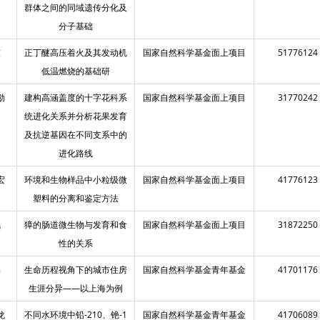
群体之间的同域遗传分化及
分子基础
东
正丁醚高压着火及其发动机
国家自然科学基金面上项目
51776124
低温燃烧的基础研
勋
建构高涵盖度的十字花科系
国家自然科学基金面上项目
31770242
统进化关系并分析花果发育
及抗逆基因在不同支系中的
进化路线
宏
环境和生物样品中小粒级微
国家自然科学基金面上项目
41776123
塑料的分离和鉴定方法
珉
獐的肠道微生物与发育和食
国家自然科学基金面上项目
31872250
性的关系
璨
生命历程视角下的城市住房
国家自然科学基金青年基金
41701176
生涯分异——以上海为例
龙
不同水环境中铅-210、铯-1
国家自然科学基金青年基金
41706089