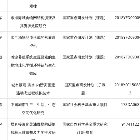
规律
军
东海海域食物网结构演变及
国家重点研发计划（课题）
2018YFD0900
其资源效应研究
宇
水产动物品质形成的营养调
国家重点研发计划（课题）
2018YFD0900
控机
毅
滩涂养殖系统生源要素的生
国家重点研发计划（课题）
2018YFD0900
物地球化学循环特征与生态
效应
杰
城市暴雨-洪水-内涝灾害遭
国家重点研发计划（子课
2018YFC15088
遇动态过程模拟技术
题）
2
栋
中国城市生产、生活、生态
国家社会科学基金重大项目
17ZDA068
空间优化研究
起
煤直接液化柴油燃烧的碳烟
国家自然科学基金重大研究
91741122
颗粒三维形貌及力学性质研
计划-培育