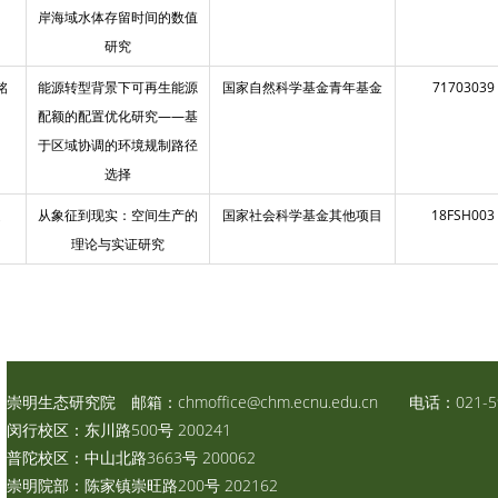
岸海域水体存留时间的数值
研究
铭
能源转型背景下可再生能源
国家自然科学基金青年基金
71703039
配额的配置优化研究——基
于区域协调的环境规制路径
选择
超
从象征到现实：空间生产的
国家社会科学基金其他项目
18FSH003
理论与实证研究
崇明生态研究院 邮箱：
chmoffice@chm.ecnu.edu.cn
电话：021-59
闵行校区：东川路500号 200241
普陀校区：中山北路3663号 200062
崇明院部：陈家镇崇旺路200号 202162