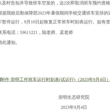
未及时告知并导致班车空发的，达
2
次即取消班车预约资
根据我校后勤保障部2023年暑假期间学校交通班车安排的通知
车暂停运行，9月10日起恢复正常班车时刻表运行。如有
联系电话：
59611221
，陆老师、孟老师
特此通知。
附件 崇明工作班车运行时刻表(试运行)（2023年9月4日）.
崇明生态研究院
2023年9月4日