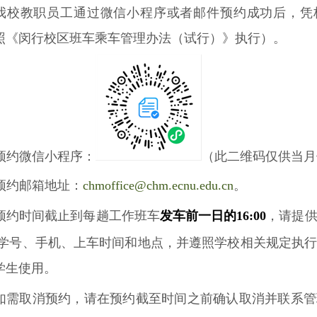
我校教职员工通过微信小程序或者邮件预约成功后，凭
照《闵行校区班车乘车管理办法（试行）》执行）。
预约微信小程序：
（此二维码仅供当月
预约邮箱地址：
chmoffice@chm.ecnu.edu.cn
。
预约时间截止到每趟工作班车
发车前一日的
16:00
，请提
学号、手机、上车时间和地点
，
并遵照学校相关规定执
学生使用。
如需取消预约，请在预约截至时间之前确认取消并联系管